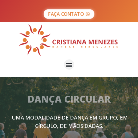
Ir
para
FAÇA CONTATO
o
conteúdo
Menu
DANÇA CIRCULAR
UMA MODALIDADE DE DANÇA EM GRUPO, EM
CÍRCULO, DE MÃOS DADAS.